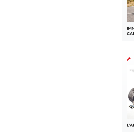
IMM
CA
L'