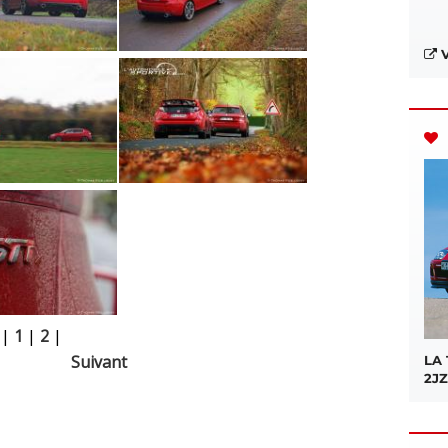
V
|
1
|
2
|
Suivant
LA
2JZ