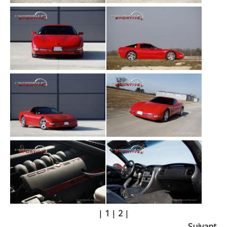
|
1
|
2
|
Suivant