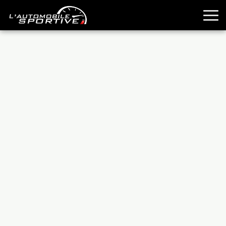
TOUTES LES SPORTIVES
ESSAIS
GUIDES OCCASION
PASSION AUTO
YOUNGTIMERS
REPORTAGES
ANCIENNES
TECHNIQUE