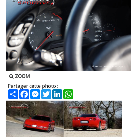
ZOOM
Partager cette photo :
Partager
Facebook
Messenger
Twitter
LinkedIn
WhatsApp