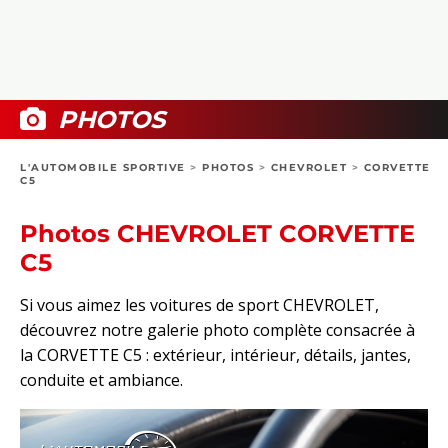
COLLECTORS
PHOTOS
COMPARATIFS
VIDÉOS
DOSSIERS PRATIQUES
BOUTIQUE
PHOTOS
24H DU MANS
L'AUTOMOBILE SPORTIVE
>
PHOTOS
>
CHEVROLET
>
CORVETTE
C5
CIRCUIT
Photos CHEVROLET CORVETTE
C5
Si vous aimez les voitures de sport CHEVROLET,
découvrez notre galerie photo complète consacrée à
la CORVETTE C5 : extérieur, intérieur, détails, jantes,
conduite et ambiance.