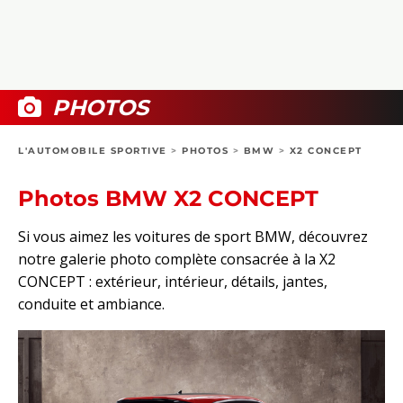
COLLECTORS
PHOTOS
COMPARATIFS
VIDÉOS
DOSSIERS PRATIQUES
BOUTIQUE
PHOTOS
24H DU MANS
L'AUTOMOBILE SPORTIVE
>
PHOTOS
>
BMW
>
X2 CONCEPT
CIRCUIT
Photos BMW X2 CONCEPT
Si vous aimez les voitures de sport BMW, découvrez
notre galerie photo complète consacrée à la X2
CONCEPT : extérieur, intérieur, détails, jantes,
conduite et ambiance.