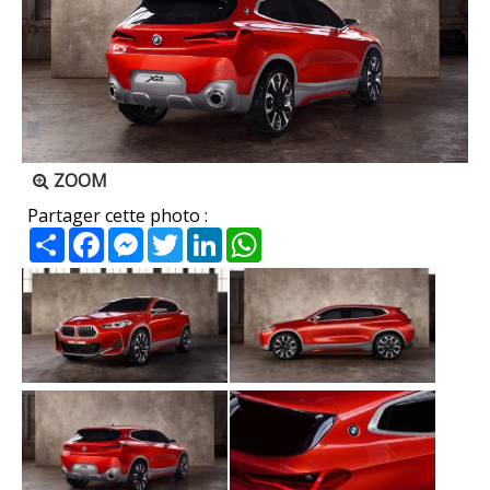
ZOOM
Partager cette photo :
Partager
Facebook
Messenger
Twitter
LinkedIn
WhatsApp