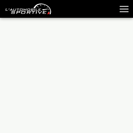
TOUTES LES SPORTIVES
ESSAIS
GUIDES OCCASION
PASSION AUTO
YOUNGTIMERS
REPORTAGES
ANCIENNES
TECHNIQUE