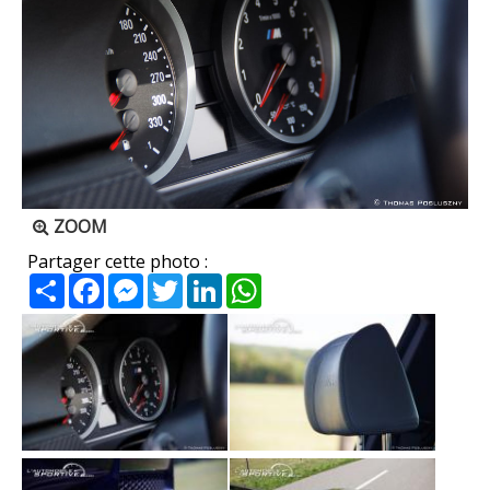
ZOOM
Partager cette photo :
Partager
Facebook
Messenger
Twitter
LinkedIn
WhatsApp