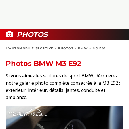
COLLECTORS
PHOTOS
COMPARATIFS
VIDÉOS
DOSSIERS PRATIQUES
BOUTIQUE
PHOTOS
24H DU MANS
L'AUTOMOBILE SPORTIVE
>
PHOTOS
>
BMW
>
M3 E92
CIRCUIT
Photos BMW M3 E92
Si vous aimez les voitures de sport BMW, découvrez
notre galerie photo complète consacrée à la M3 E92 :
extérieur, intérieur, détails, jantes, conduite et
ambiance.