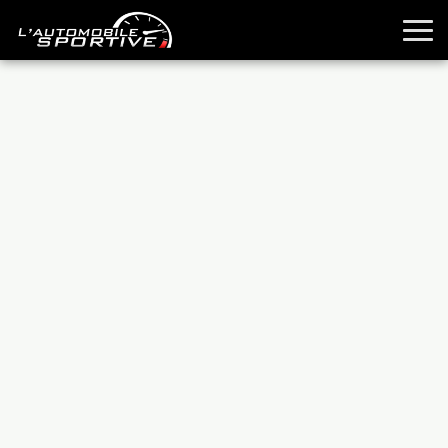
TOUTES LES SPORTIVES
ESSAIS
GUIDES OCCASION
PASSION AUTO
YOUNGTIMERS
REPORTAGES
ANCIENNES
TECHNIQUE