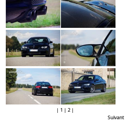
|
1
|
2
|
Suivant