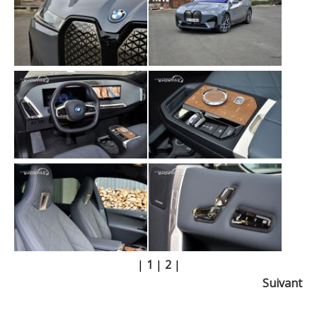
|
1
|
2
|
Suivant