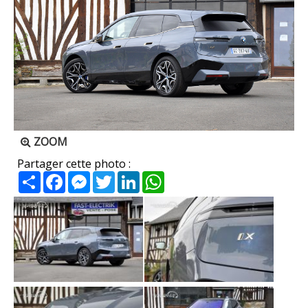
ZOOM
Partager cette photo :
Partager
Facebook
Messenger
Twitter
LinkedIn
WhatsApp