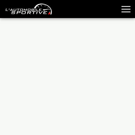
TOUTES LES SPORTIVES
ESSAIS
GUIDES OCCASION
PASSION AUTO
YOUNGTIMERS
REPORTAGES
ANCIENNES
TECHNIQUE