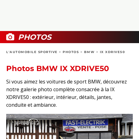
COLLECTORS
PHOTOS
COMPARATIFS
VIDÉOS
DOSSIERS PRATIQUES
BOUTIQUE
PHOTOS
24H DU MANS
L'AUTOMOBILE SPORTIVE
>
PHOTOS
>
BMW
>
IX XDRIVE50
CIRCUIT
Photos BMW IX XDRIVE50
Si vous aimez les voitures de sport BMW, découvrez
notre galerie photo complète consacrée à la IX
XDRIVE50 : extérieur, intérieur, détails, jantes,
conduite et ambiance.