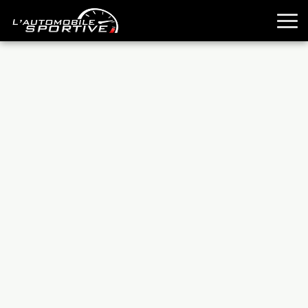
TOUTES LES SPORTIVES
ESSAIS
GUIDES OCCASION
PASSION AUTO
YOUNGTIMERS
REPORTAGES
ANCIENNES
TECHNIQUE