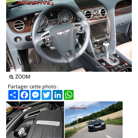
ZOOM
Partager cette photo :
Partager
Facebook
Messenger
Twitter
LinkedIn
WhatsApp