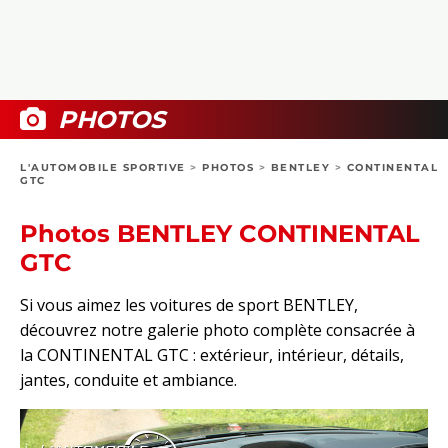
COLLECTORS
PHOTOS
COMPARATIFS
VIDÉOS
DOSSIERS PRATIQUES
BOUTIQUE
PHOTOS
24H DU MANS
L'AUTOMOBILE SPORTIVE
>
PHOTOS
>
BENTLEY
>
CONTINENTAL
GTC
CIRCUIT
Photos BENTLEY CONTINENTAL
GTC
Si vous aimez les voitures de sport BENTLEY,
découvrez notre galerie photo complète consacrée à
la CONTINENTAL GTC : extérieur, intérieur, détails,
jantes, conduite et ambiance.