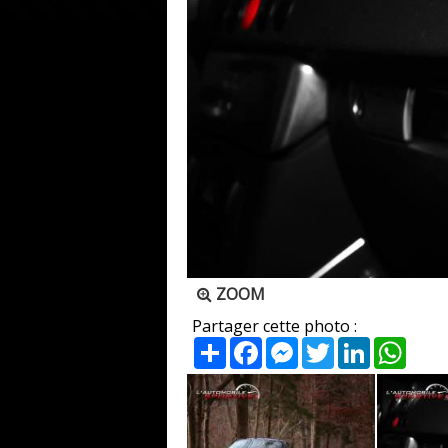
ZOOM
Partager cette photo :
Partager
Facebook
Messenger
Twitter
LinkedIn
What