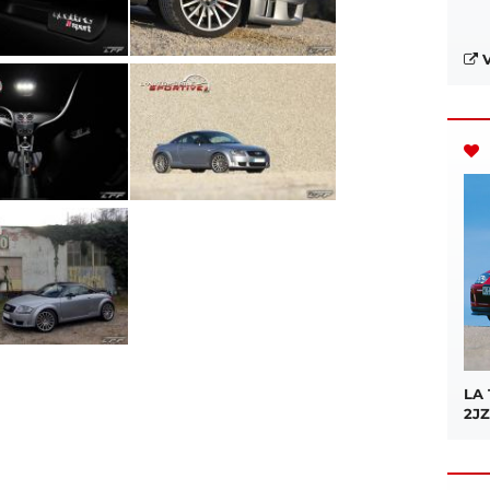
V
LA
2JZ