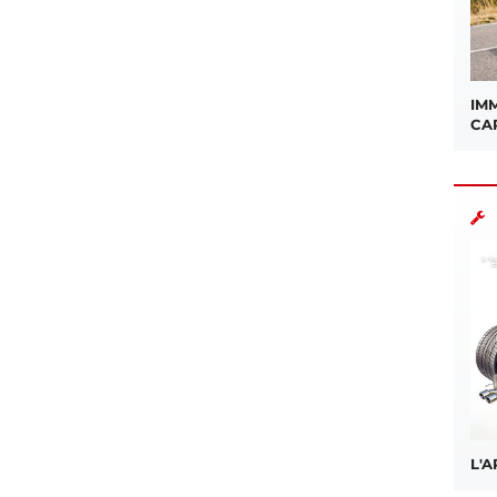
IMM
CA
L'