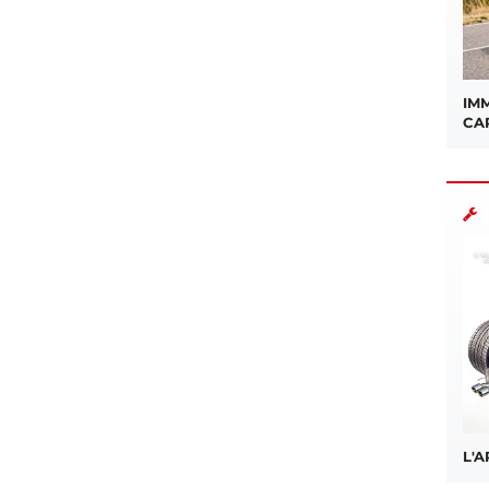
IMM
CA
L'