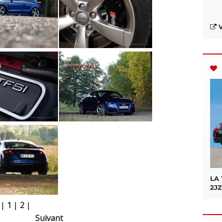
V
LA
2JZ
|
1
|
2
|
Suivant