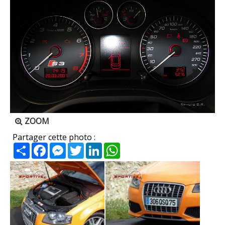
ZOOM
Partager cette photo :
Partager
Facebook
Messenger
Twitter
LinkedIn
WhatsApp