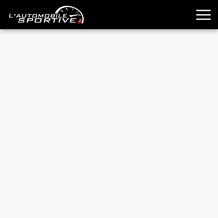
TOUTES LES SPORTIVES
ESSAIS
GUIDES OCCASION
PASSION AUTO
YOUNGTIMERS
REPORTAGES
ANCIENNES
TECHNIQUE