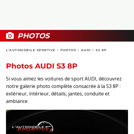
COLLECTORS
PHOTOS
COMPARATIFS
VIDÉOS
DOSSIERS PRATIQUES
BOUTIQUE
PHOTOS
24H DU MANS
L'AUTOMOBILE SPORTIVE
>
PHOTOS
>
AUDI
>
S3 8P
CIRCUIT
Photos AUDI S3 8P
Si vous aimez les voitures de sport AUDI, découvrez
notre galerie photo complète consacrée à la S3 8P :
extérieur, intérieur, détails, jantes, conduite et
ambiance.