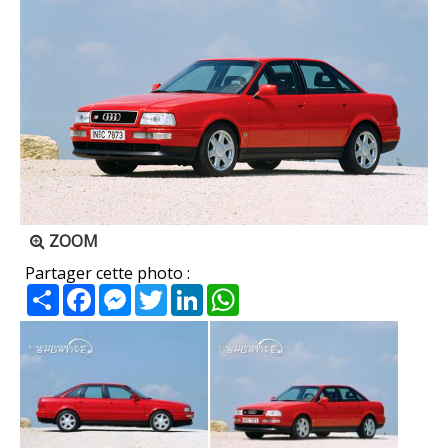
ZOOM
Partager cette photo :
Partager
Facebook
Messenger
Twitter
LinkedIn
WhatsApp