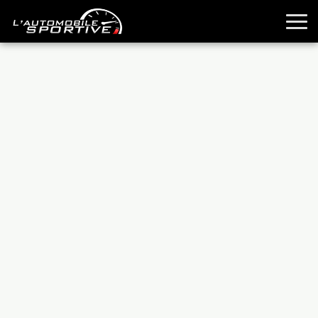
TOUTES LES SPORTIVES
ESSAIS
GUIDES OCCASION
PASSION AUTO
YOUNGTIMERS
REPORTAGES
ANCIENNES
TECHNIQUE