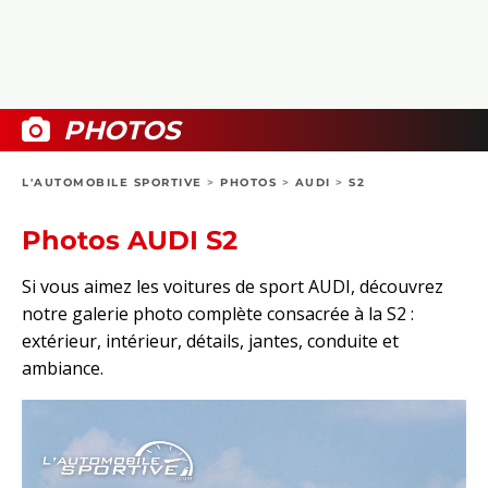
COLLECTORS
PHOTOS
COMPARATIFS
VIDÉOS
DOSSIERS PRATIQUES
BOUTIQUE
PHOTOS
24H DU MANS
L'AUTOMOBILE SPORTIVE
>
PHOTOS
>
AUDI
>
S2
CIRCUIT
Photos AUDI S2
Si vous aimez les voitures de sport AUDI, découvrez
notre galerie photo complète consacrée à la S2 :
extérieur, intérieur, détails, jantes, conduite et
ambiance.