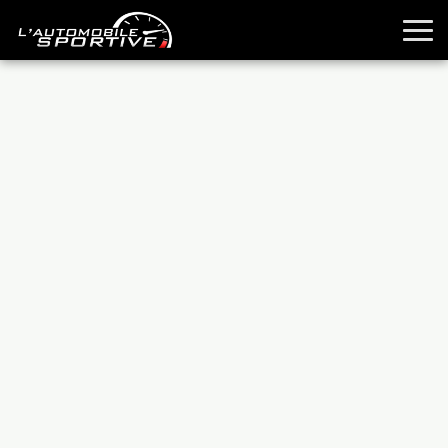
TOUTES LES SPORTIVES
ESSAIS
GUIDES OCCASION
PASSION AUTO
YOUNGTIMERS
REPORTAGES
ANCIENNES
TECHNIQUE