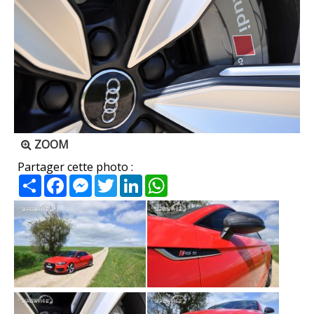
ZOOM
Partager cette photo :
Partager
Facebook
Messenger
Twitter
LinkedIn
WhatsApp