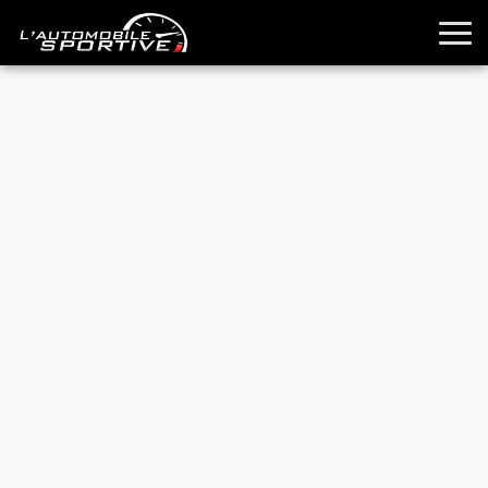
TOUTES LES SPORTIVES
ESSAIS
GUIDES OCCASION
PASSION AUTO
YOUNGTIMERS
REPORTAGES
ANCIENNES
TECHNIQUE