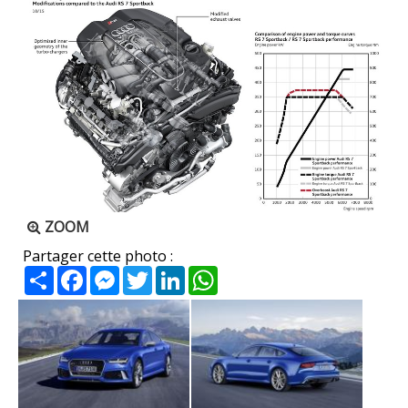
ZOOM
Partager cette photo :
Partager
Facebook
Messenger
Twitter
LinkedIn
WhatsApp