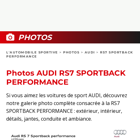
COLLECTORS
PHOTOS
COMPARATIFS
VIDÉOS
DOSSIERS PRATIQUES
BOUTIQUE
PHOTOS
24H DU MANS
L'AUTOMOBILE SPORTIVE
>
PHOTOS
>
AUDI
>
RS7 SPORTBACK
PERFORMANCE
CIRCUIT
Photos AUDI RS7 SPORTBACK
PERFORMANCE
Si vous aimez les voitures de sport AUDI, découvrez
notre galerie photo complète consacrée à la RS7
SPORTBACK PERFORMANCE : extérieur, intérieur,
détails, jantes, conduite et ambiance.