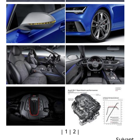
|
1
|
2
|
Suivant