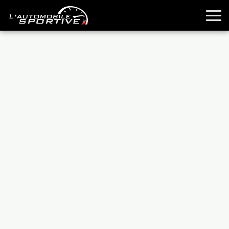
TOUTES LES SPORTIVES
ESSAIS
GUIDES OCCASION
PASSION AUTO
YOUNGTIMERS
REPORTAGES
ANCIENNES
TECHNIQUE