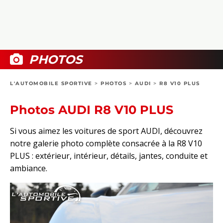
COLLECTORS
PHOTOS
COMPARATIFS
VIDÉOS
DOSSIERS PRATIQUES
BOUTIQUE
PHOTOS
24H DU MANS
L'AUTOMOBILE SPORTIVE
>
PHOTOS
>
AUDI
>
R8 V10 PLUS
CIRCUIT
Photos AUDI R8 V10 PLUS
Si vous aimez les voitures de sport AUDI, découvrez
notre galerie photo complète consacrée à la R8 V10
PLUS : extérieur, intérieur, détails, jantes, conduite et
ambiance.