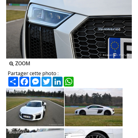
ZOOM
Partager cette photo :
Partager
Facebook
Messenger
Twitter
LinkedIn
WhatsApp