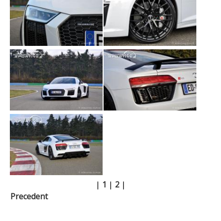
|
1
|
2
|
Precedent