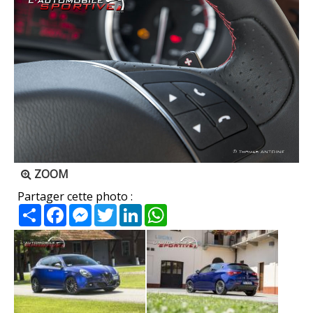
ZOOM
Partager cette photo :
Partager
Facebook
Messenger
Twitter
LinkedIn
WhatsApp