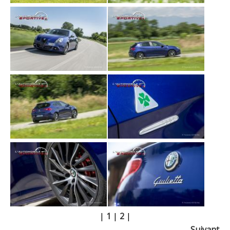
|
1
|
2
|
Suivant