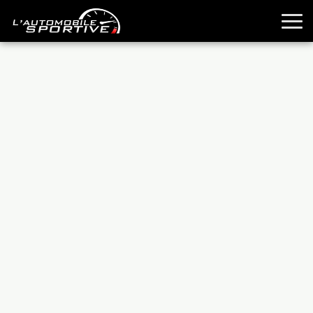
TOUTES LES SPORTIVES
ESSAIS
GUIDES OCCASION
PASSION AUTO
YOUNGTIMERS
REPORTAGES
ANCIENNES
TECHNIQUE