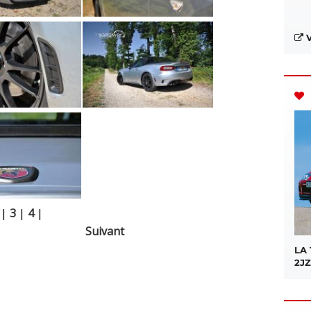
V
|
3
|
4
|
Suivant
LA
2JZ