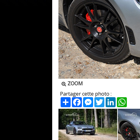
ZOOM
Partager cette photo :
Partager
Facebook
Messenger
Twitter
LinkedIn
What