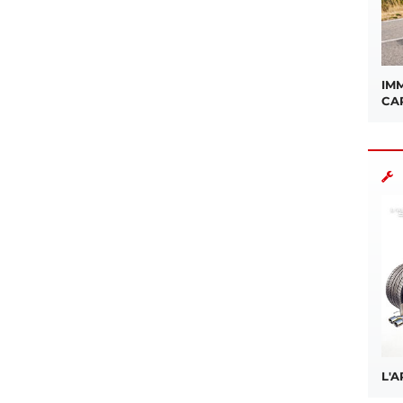
IMM
CA
L'