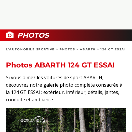
COLLECTORS
PHOTOS
COMPARATIFS
VIDÉOS
DOSSIERS PRATIQUES
BOUTIQUE
PHOTOS
24H DU MANS
L'AUTOMOBILE SPORTIVE
>
PHOTOS
>
ABARTH
>
124 GT ESSAI
CIRCUIT
Photos ABARTH 124 GT ESSAI
Si vous aimez les voitures de sport ABARTH,
découvrez notre galerie photo complète consacrée à
la 124 GT ESSAI : extérieur, intérieur, détails, jantes,
conduite et ambiance.