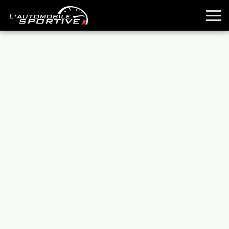
TOUTES LES SPORTIVES
ESSAIS
GUIDES OCCASION
PASSION AUTO
YOUNGTIMERS
REPORTAGES
ANCIENNES
TECHNIQUE