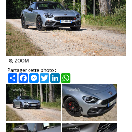
ZOOM
Partager cette photo :
Partager
Facebook
Messenger
Twitter
LinkedIn
WhatsApp