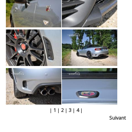
|
1
|
2
|
3
|
4
|
Suivant