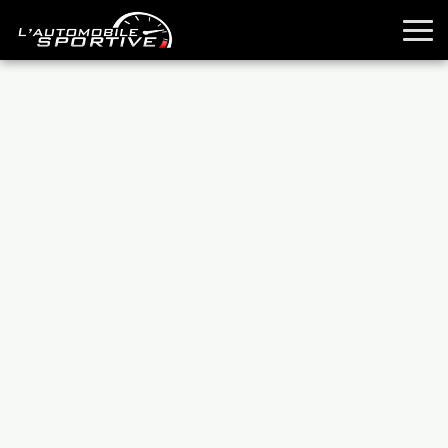
TOUTES LES SPORTIVES
ESSAIS
GUIDES OCCASION
PASSION AUTO
YOUNGTIMERS
REPORTAGES
ANCIENNES
TECHNIQUE