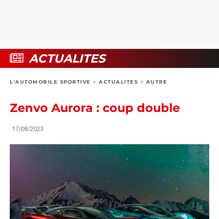
COLLECTORS
PHOTOS
COMPARATIFS
VIDÉOS
DOSSIERS PRATIQUES
BOUTIQUE
ACTUALITES
24H DU MANS
L'AUTOMOBILE SPORTIVE
>
ACTUALITES
>
AUTRE
CIRCUIT
Zenvo Aurora : coup double
17/08/2023