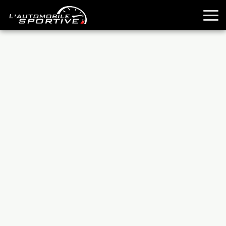
TOUTES LES SPORTIVES
ESSAIS
GUIDES OCCASION
PASSION AUTO
YOUNGTIMERS
REPORTAGES
ANCIENNES
TECHNIQUE