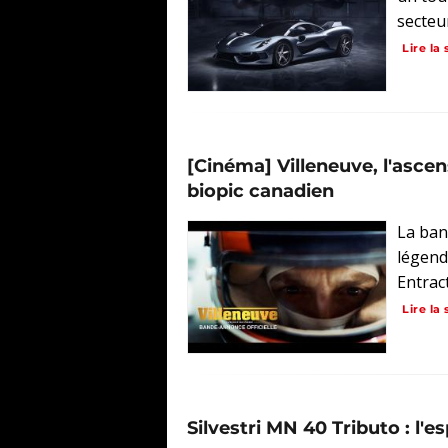
secteu
Lire la 
[Cinéma] Villeneuve, l'asce
biopic canadien
La ban
légend
Entract
Lire la 
Silvestri MN 40 Tributo : l'es