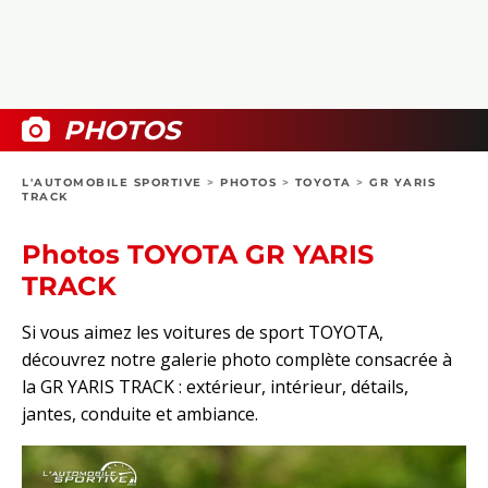
COLLECTORS
PHOTOS
COMPARATIFS
VIDÉOS
DOSSIERS PRATIQUES
BOUTIQUE
PHOTOS
24H DU MANS
L'AUTOMOBILE SPORTIVE
>
PHOTOS
>
TOYOTA
>
GR YARIS
TRACK
CIRCUIT
Photos TOYOTA GR YARIS
TRACK
Si vous aimez les voitures de sport TOYOTA,
découvrez notre galerie photo complète consacrée à
la GR YARIS TRACK : extérieur, intérieur, détails,
jantes, conduite et ambiance.