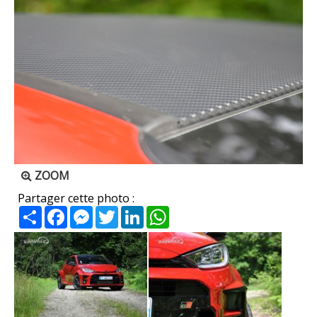
ZOOM
Partager cette photo :
Partager
Facebook
Messenger
Twitter
LinkedIn
WhatsApp