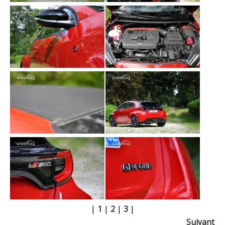
|
1
|
2
|
3
|
Suivant