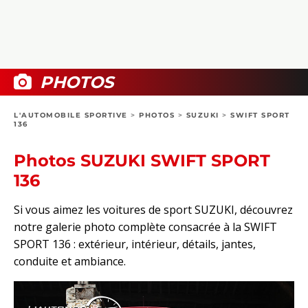
COLLECTORS
PHOTOS
COMPARATIFS
VIDÉOS
DOSSIERS PRATIQUES
BOUTIQUE
PHOTOS
24H DU MANS
L'AUTOMOBILE SPORTIVE
>
PHOTOS
>
SUZUKI
>
SWIFT SPORT
136
CIRCUIT
Photos SUZUKI SWIFT SPORT
136
Si vous aimez les voitures de sport SUZUKI, découvrez
notre galerie photo complète consacrée à la SWIFT
SPORT 136 : extérieur, intérieur, détails, jantes,
conduite et ambiance.