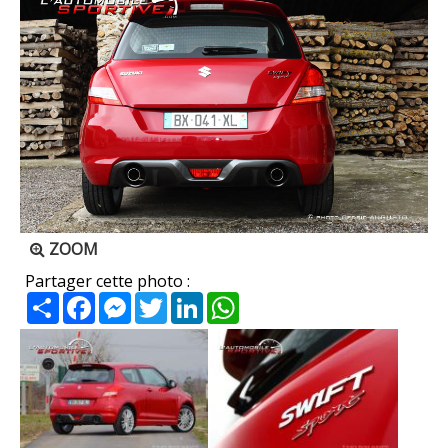
ZOOM
Partager cette photo :
Partager
Facebook
Messenger
Twitter
LinkedIn
WhatsApp