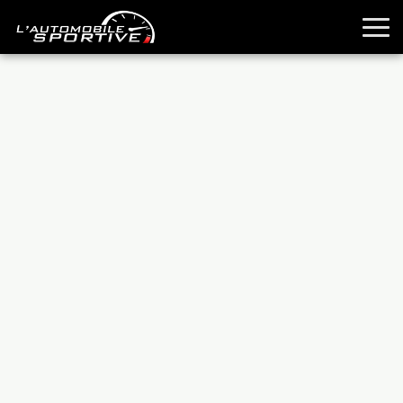
TOUTES LES SPORTIVES
ESSAIS
GUIDES OCCASION
PASSION AUTO
YOUNGTIMERS
REPORTAGES
ANCIENNES
TECHNIQUE