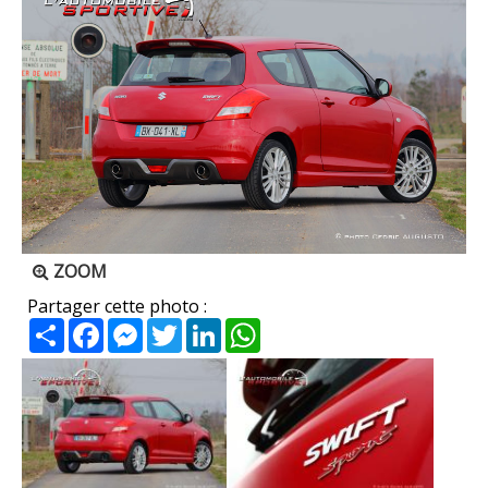
ZOOM
Partager cette photo :
Partager
Facebook
Messenger
Twitter
LinkedIn
WhatsApp