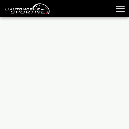
TOUTES LES SPORTIVES
ESSAIS
GUIDES OCCASION
PASSION AUTO
YOUNGTIMERS
REPORTAGES
ANCIENNES
TECHNIQUE