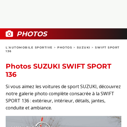
COLLECTORS
PHOTOS
COMPARATIFS
VIDÉOS
DOSSIERS PRATIQUES
BOUTIQUE
PHOTOS
24H DU MANS
L'AUTOMOBILE SPORTIVE
>
PHOTOS
>
SUZUKI
>
SWIFT SPORT
136
CIRCUIT
Photos SUZUKI SWIFT SPORT
136
Si vous aimez les voitures de sport SUZUKI, découvrez
notre galerie photo complète consacrée à la SWIFT
SPORT 136 : extérieur, intérieur, détails, jantes,
conduite et ambiance.