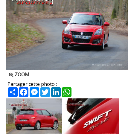
ZOOM
Partager cette photo :
Partager
Facebook
Messenger
Twitter
LinkedIn
WhatsApp