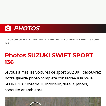
COLLECTORS
PHOTOS
COMPARATIFS
VIDÉOS
DOSSIERS PRATIQUES
BOUTIQUE
PHOTOS
24H DU MANS
L'AUTOMOBILE SPORTIVE
>
PHOTOS
>
SUZUKI
>
SWIFT SPORT
136
CIRCUIT
Photos SUZUKI SWIFT SPORT
136
Si vous aimez les voitures de sport SUZUKI, découvrez
notre galerie photo complète consacrée à la SWIFT
SPORT 136 : extérieur, intérieur, détails, jantes,
conduite et ambiance.