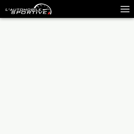
TOUTES LES SPORTIVES
ESSAIS
GUIDES OCCASION
PASSION AUTO
YOUNGTIMERS
REPORTAGES
ANCIENNES
TECHNIQUE