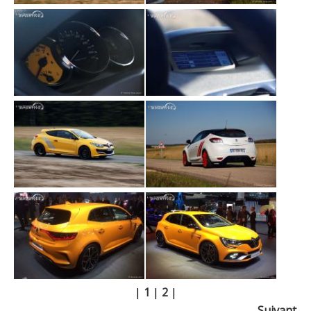
|
1
|
2
|
Suivant