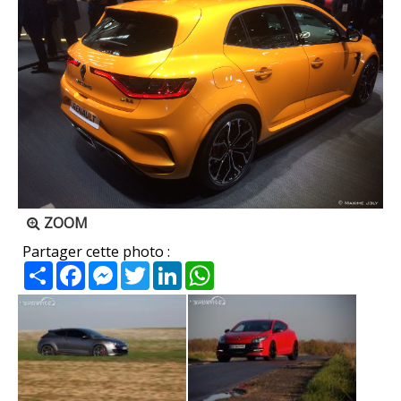
ZOOM
Partager cette photo :
Partager
Facebook
Messenger
Twitter
LinkedIn
WhatsApp