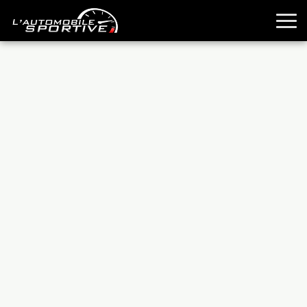
TOUTES LES SPORTIVES
ESSAIS
GUIDES OCCASION
PASSION AUTO
YOUNGTIMERS
REPORTAGES
ANCIENNES
TECHNIQUE