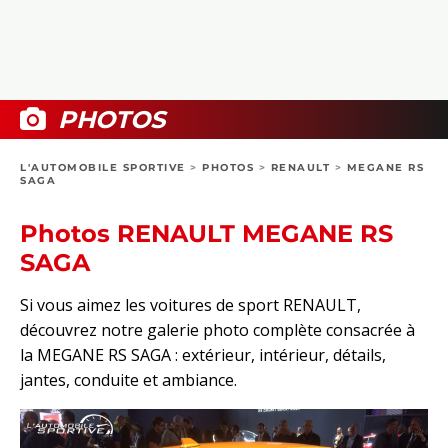
COLLECTORS
PHOTOS
COMPARATIFS
VIDÉOS
DOSSIERS PRATIQUES
BOUTIQUE
PHOTOS
24H DU MANS
L'AUTOMOBILE SPORTIVE
>
PHOTOS
>
RENAULT
>
MEGANE RS
SAGA
CIRCUIT
Photos RENAULT MEGANE RS
SAGA
Si vous aimez les voitures de sport RENAULT,
découvrez notre galerie photo complète consacrée à
la MEGANE RS SAGA : extérieur, intérieur, détails,
jantes, conduite et ambiance.