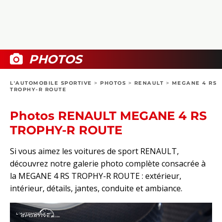
COLLECTORS
PHOTOS
COMPARATIFS
VIDÉOS
DOSSIERS PRATIQUES
BOUTIQUE
PHOTOS
24H DU MANS
L'AUTOMOBILE SPORTIVE
>
PHOTOS
>
RENAULT
>
MEGANE 4 RS
TROPHY-R ROUTE
CIRCUIT
Photos RENAULT MEGANE 4 RS
TROPHY-R ROUTE
Si vous aimez les voitures de sport RENAULT,
découvrez notre galerie photo complète consacrée à
la MEGANE 4 RS TROPHY-R ROUTE : extérieur,
intérieur, détails, jantes, conduite et ambiance.