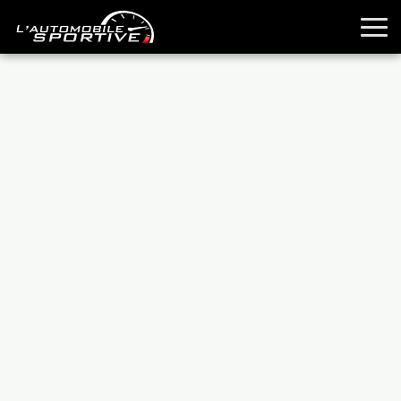
TOUTES LES SPORTIVES
ESSAIS
GUIDES OCCASION
PASSION AUTO
YOUNGTIMERS
REPORTAGES
ANCIENNES
TECHNIQUE