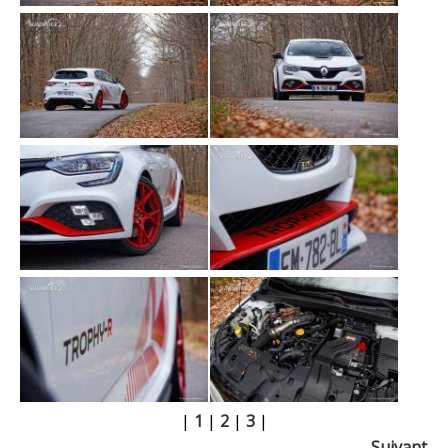
|
1
|
2
|
3
|
Suivant