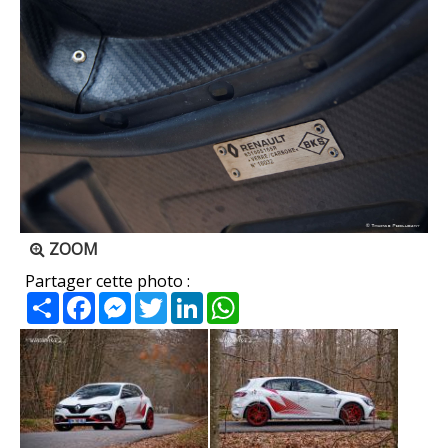
ZOOM
Partager cette photo :
Partager
Facebook
Messenger
Twitter
LinkedIn
WhatsApp