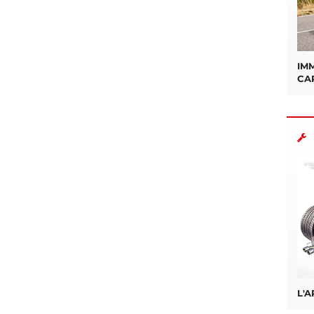
IMM
CA
L'