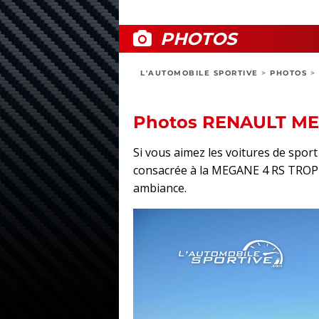
PHOTOS
L'AUTOMOBILE SPORTIVE
>
PHOTOS
>
Photos RENAULT M
Si vous aimez les voitures de spo
consacrée à la MEGANE 4 RS TROPHY :
ambiance.