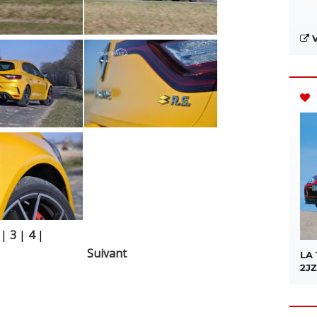
V
|
3
|
4
|
Suivant
LA
2JZ