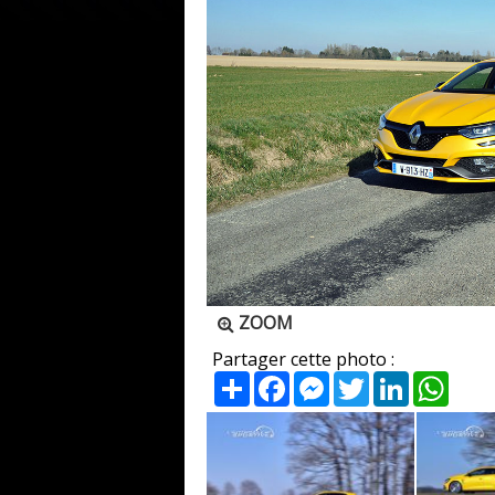
ZOOM
Partager cette photo :
Partager
Facebook
Messenger
Twitter
LinkedIn
What