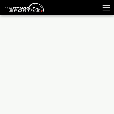
TOUTES LES SPORTIVES
ESSAIS
GUIDES OCCASION
PASSION AUTO
YOUNGTIMERS
REPORTAGES
ANCIENNES
TECHNIQUE