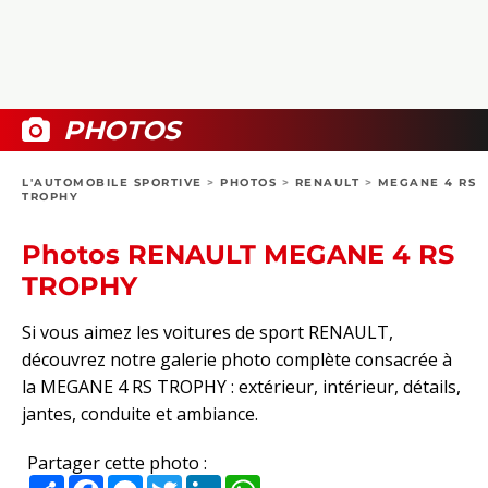
COLLECTORS
PHOTOS
COMPARATIFS
VIDÉOS
DOSSIERS PRATIQUES
BOUTIQUE
PHOTOS
24H DU MANS
L'AUTOMOBILE SPORTIVE
>
PHOTOS
>
RENAULT
>
MEGANE 4 RS
TROPHY
CIRCUIT
Photos RENAULT MEGANE 4 RS
TROPHY
Si vous aimez les voitures de sport RENAULT,
découvrez notre galerie photo complète consacrée à
la MEGANE 4 RS TROPHY : extérieur, intérieur, détails,
jantes, conduite et ambiance.
Partager cette photo :
Partager
Facebook
Messenger
Twitter
LinkedIn
WhatsApp