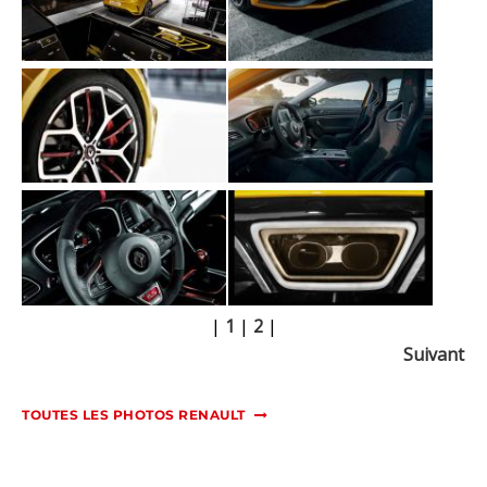
|
1
|
2
|
Suivant
TOUTES LES PHOTOS RENAULT