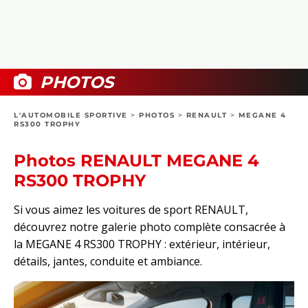
COLLECTORS
PHOTOS
COMPARATIFS
VIDÉOS
DOSSIERS PRATIQUES
BOUTIQUE
PHOTOS
24H DU MANS
L'AUTOMOBILE SPORTIVE
>
PHOTOS
>
RENAULT
>
MEGANE 4
RS300 TROPHY
CIRCUIT
Photos RENAULT MEGANE 4
RS300 TROPHY
Si vous aimez les voitures de sport RENAULT,
découvrez notre galerie photo complète consacrée à
la MEGANE 4 RS300 TROPHY : extérieur, intérieur,
détails, jantes, conduite et ambiance.