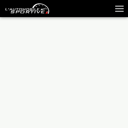
TOUTES LES SPORTIVES
ESSAIS
GUIDES OCCASION
PASSION AUTO
YOUNGTIMERS
REPORTAGES
ANCIENNES
TECHNIQUE