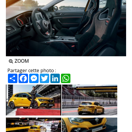
ZOOM
Partager cette photo :
Partager
Facebook
Messenger
Twitter
LinkedIn
WhatsApp