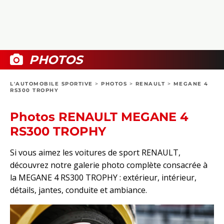
COLLECTORS
PHOTOS
COMPARATIFS
VIDÉOS
DOSSIERS PRATIQUES
BOUTIQUE
PHOTOS
24H DU MANS
L'AUTOMOBILE SPORTIVE
>
PHOTOS
>
RENAULT
>
MEGANE 4
RS300 TROPHY
CIRCUIT
Photos RENAULT MEGANE 4
RS300 TROPHY
Si vous aimez les voitures de sport RENAULT,
découvrez notre galerie photo complète consacrée à
la MEGANE 4 RS300 TROPHY : extérieur, intérieur,
détails, jantes, conduite et ambiance.