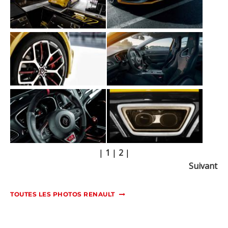
|
1
|
2
|
Suivant
TOUTES LES PHOTOS RENAULT