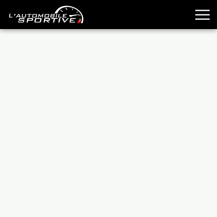
TOUTES LES SPORTIVES
ESSAIS
GUIDES OCCASION
PASSION AUTO
YOUNGTIMERS
REPORTAGES
ANCIENNES
TECHNIQUE