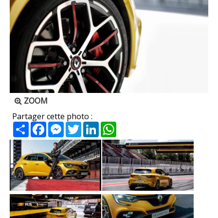
ZOOM
Partager cette photo :
Partager
Facebook
Messenger
Twitter
LinkedIn
WhatsApp