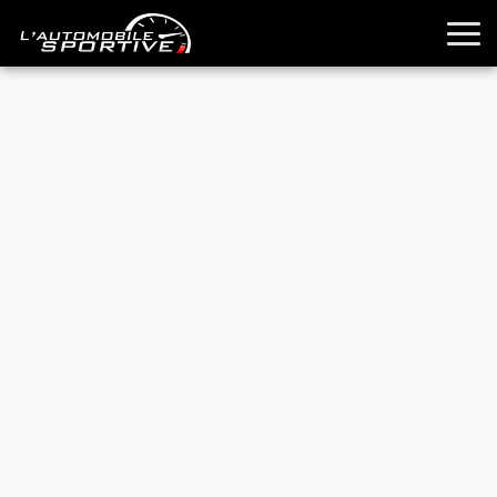
TOUTES LES SPORTIVES
ESSAIS
GUIDES OCCASION
PASSION AUTO
YOUNGTIMERS
REPORTAGES
ANCIENNES
TECHNIQUE