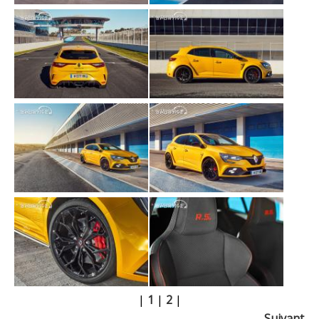
|
1
|
2
|
Suivant