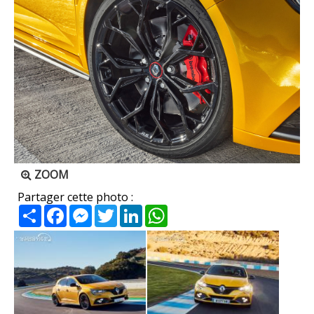
ZOOM
Partager cette photo :
Partager
Facebook
Messenger
Twitter
LinkedIn
WhatsApp