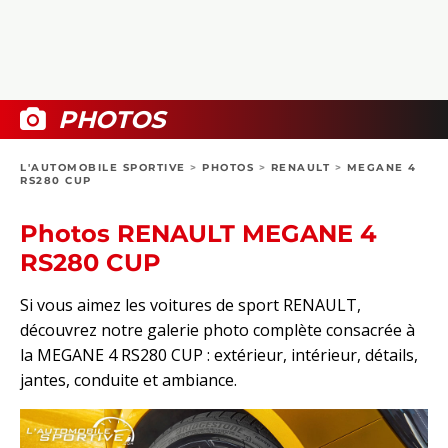
COLLECTORS
PHOTOS
COMPARATIFS
VIDÉOS
DOSSIERS PRATIQUES
BOUTIQUE
PHOTOS
24H DU MANS
L'AUTOMOBILE SPORTIVE
>
PHOTOS
>
RENAULT
>
MEGANE 4
RS280 CUP
CIRCUIT
Photos RENAULT MEGANE 4
RS280 CUP
Si vous aimez les voitures de sport RENAULT,
découvrez notre galerie photo complète consacrée à
la MEGANE 4 RS280 CUP : extérieur, intérieur, détails,
jantes, conduite et ambiance.