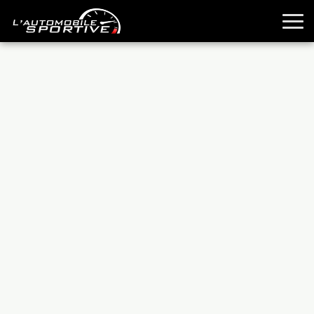
TOUTES LES SPORTIVES
ESSAIS
GUIDES OCCASION
PASSION AUTO
YOUNGTIMERS
REPORTAGES
ANCIENNES
TECHNIQUE