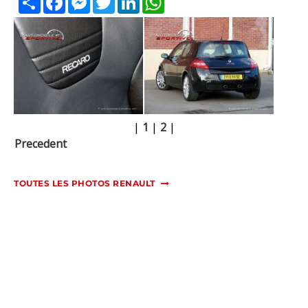
|
1
|
2
|
Precedent
TOUTES LES PHOTOS RENAULT