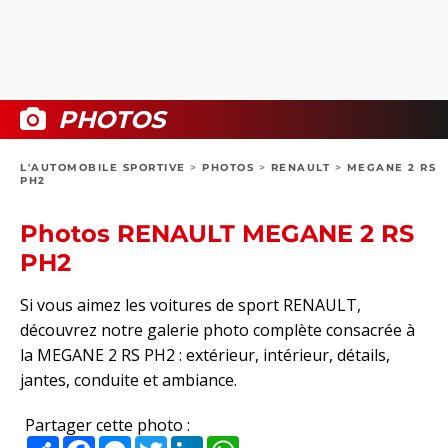
COLLECTORS
PHOTOS
COMPARATIFS
VIDÉOS
DOSSIERS PRATIQUES
BOUTIQUE
PHOTOS
24H DU MANS
L'AUTOMOBILE SPORTIVE
>
PHOTOS
>
RENAULT
>
MEGANE 2 RS
PH2
CIRCUIT
Photos RENAULT MEGANE 2 RS
PH2
Si vous aimez les voitures de sport RENAULT,
découvrez notre galerie photo complète consacrée à
la MEGANE 2 RS PH2 : extérieur, intérieur, détails,
jantes, conduite et ambiance.
Partager cette photo :
Partager
Facebook
Messenger
Twitter
LinkedIn
WhatsApp