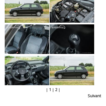
|
1
|
2
|
Suivant