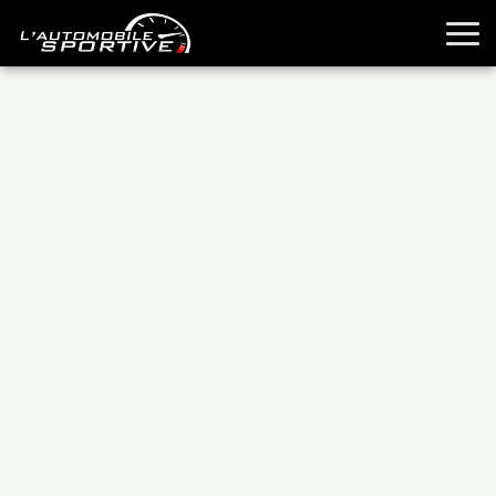
TOUTES LES SPORTIVES
ESSAIS
GUIDES OCCASION
PASSION AUTO
YOUNGTIMERS
REPORTAGES
ANCIENNES
TECHNIQUE