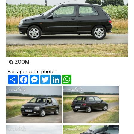
ZOOM
Partager cette photo :
Partager
Facebook
Messenger
Twitter
LinkedIn
WhatsApp