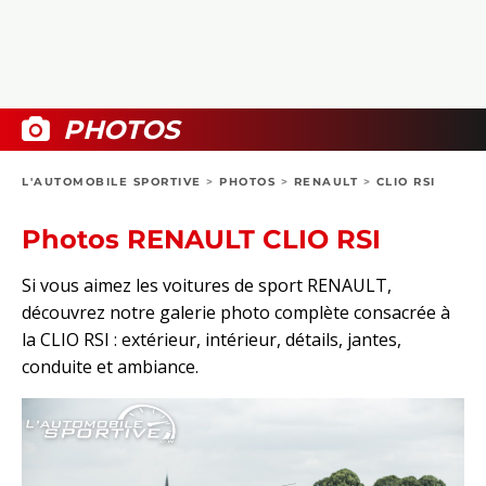
COLLECTORS
PHOTOS
COMPARATIFS
VIDÉOS
DOSSIERS PRATIQUES
BOUTIQUE
PHOTOS
24H DU MANS
L'AUTOMOBILE SPORTIVE
>
PHOTOS
>
RENAULT
>
CLIO RSI
CIRCUIT
Photos RENAULT CLIO RSI
Si vous aimez les voitures de sport RENAULT,
découvrez notre galerie photo complète consacrée à
la CLIO RSI : extérieur, intérieur, détails, jantes,
conduite et ambiance.