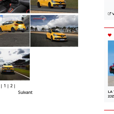
V
|
1
|
2
|
LA
Suivant
2JZ