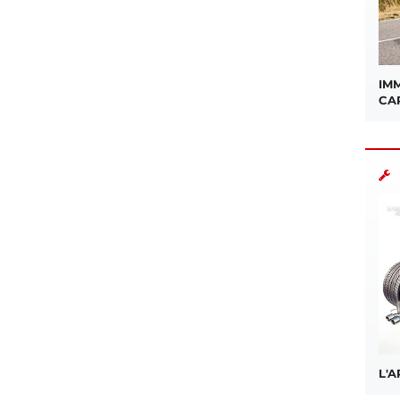
IMM
CA
L'