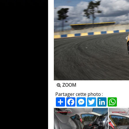
ZOOM
Partager cette photo :
Partager
Facebook
Messenger
Twitter
LinkedIn
What