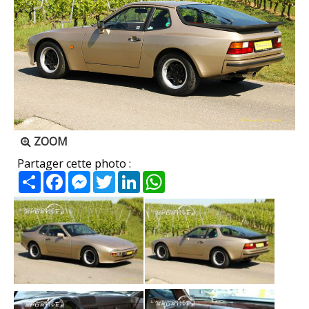
ZOOM
Partager cette photo :
Partager
Facebook
Messenger
Twitter
LinkedIn
WhatsApp