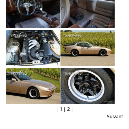
|
1
|
2
|
Suivant