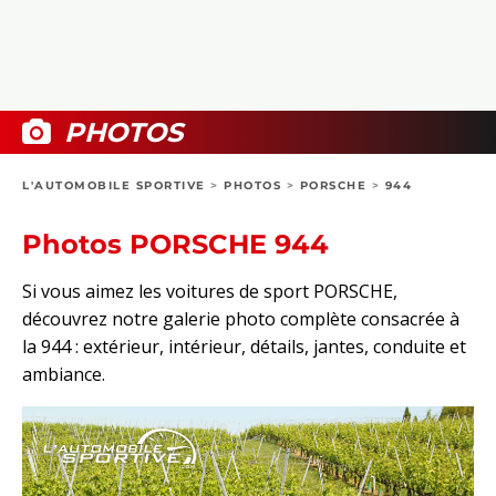
COLLECTORS
PHOTOS
COMPARATIFS
VIDÉOS
DOSSIERS PRATIQUES
BOUTIQUE
PHOTOS
24H DU MANS
L'AUTOMOBILE SPORTIVE
>
PHOTOS
>
PORSCHE
>
944
CIRCUIT
Photos PORSCHE 944
Si vous aimez les voitures de sport PORSCHE,
découvrez notre galerie photo complète consacrée à
la 944 : extérieur, intérieur, détails, jantes, conduite et
ambiance.