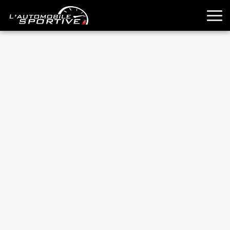
TOUTES LES SPORTIVES
ESSAIS
GUIDES OCCASION
PASSION AUTO
YOUNGTIMERS
REPORTAGES
ANCIENNES
TECHNIQUE