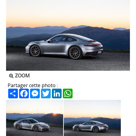
ZOOM
Partager cette photo :
Partager
Facebook
Messenger
Twitter
LinkedIn
WhatsApp