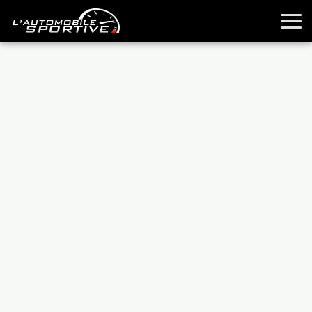
TOUTES LES SPORTIVES
ESSAIS
GUIDES OCCASION
PASSION AUTO
YOUNGTIMERS
REPORTAGES
ANCIENNES
TECHNIQUE