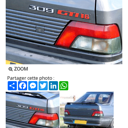
ZOOM
Partager cette photo :
Partager
Facebook
Messenger
Twitter
LinkedIn
WhatsApp