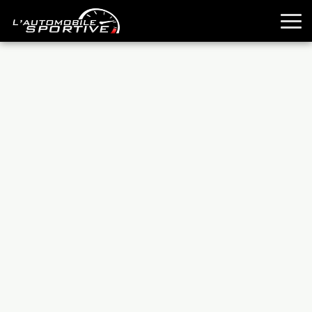
TOUTES LES SPORTIVES
ESSAIS
GUIDES OCCASION
PASSION AUTO
YOUNGTIMERS
REPORTAGES
ANCIENNES
TECHNIQUE