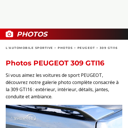
COLLECTORS
PHOTOS
COMPARATIFS
VIDÉOS
DOSSIERS PRATIQUES
BOUTIQUE
PHOTOS
24H DU MANS
L'AUTOMOBILE SPORTIVE
>
PHOTOS
>
PEUGEOT
>
309 GTI16
CIRCUIT
Photos PEUGEOT 309 GTI16
Si vous aimez les voitures de sport PEUGEOT,
découvrez notre galerie photo complète consacrée à
la 309 GTI16 : extérieur, intérieur, détails, jantes,
conduite et ambiance.