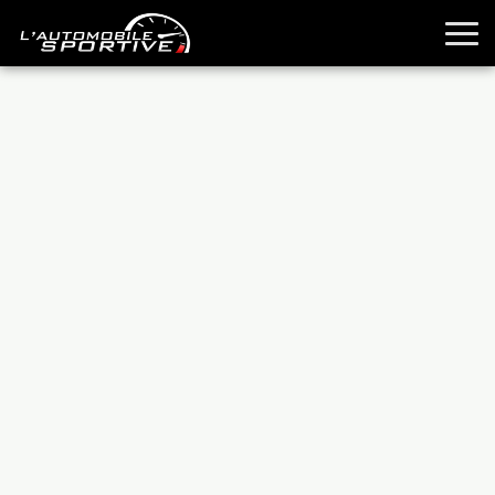
TOUTES LES SPORTIVES
ESSAIS
GUIDES OCCASION
PASSION AUTO
YOUNGTIMERS
REPORTAGES
ANCIENNES
TECHNIQUE