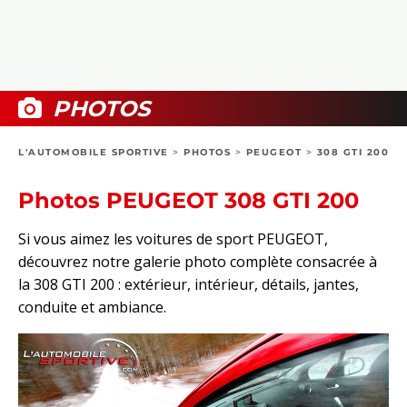
COLLECTORS
PHOTOS
COMPARATIFS
VIDÉOS
DOSSIERS PRATIQUES
BOUTIQUE
PHOTOS
24H DU MANS
L'AUTOMOBILE SPORTIVE
>
PHOTOS
>
PEUGEOT
>
308 GTI 200
CIRCUIT
Photos PEUGEOT 308 GTI 200
Si vous aimez les voitures de sport PEUGEOT,
découvrez notre galerie photo complète consacrée à
la 308 GTI 200 : extérieur, intérieur, détails, jantes,
conduite et ambiance.