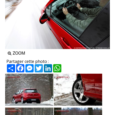
ZOOM
Partager cette photo :
Partager
Facebook
Messenger
Twitter
LinkedIn
WhatsApp