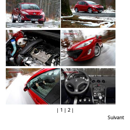
|
1
|
2
|
Suivant