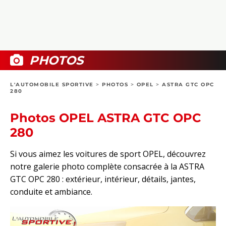
COLLECTORS
PHOTOS
COMPARATIFS
VIDÉOS
DOSSIERS PRATIQUES
BOUTIQUE
PHOTOS
24H DU MANS
L'AUTOMOBILE SPORTIVE
>
PHOTOS
>
OPEL
>
ASTRA GTC OPC
280
CIRCUIT
Photos OPEL ASTRA GTC OPC
280
Si vous aimez les voitures de sport OPEL, découvrez
notre galerie photo complète consacrée à la ASTRA
GTC OPC 280 : extérieur, intérieur, détails, jantes,
conduite et ambiance.