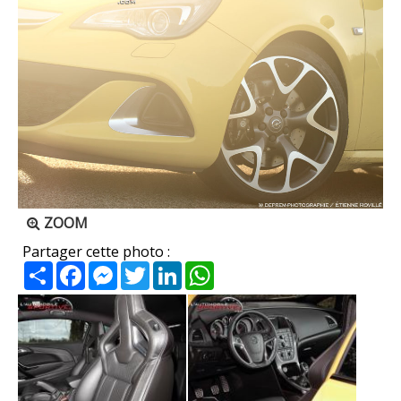
ZOOM
Partager cette photo :
Partager
Facebook
Messenger
Twitter
LinkedIn
WhatsApp