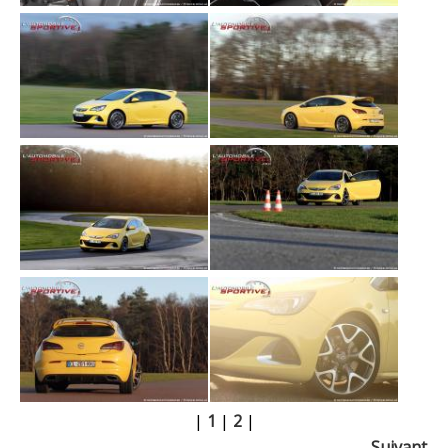
|
1
|
2
|
Suivant