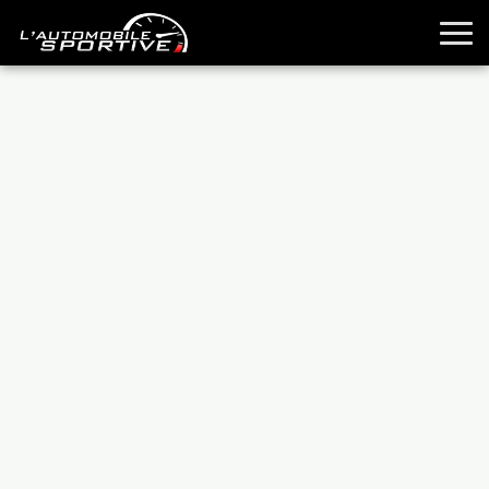
TOUTES LES SPORTIVES
ESSAIS
GUIDES OCCASION
PASSION AUTO
YOUNGTIMERS
REPORTAGES
ANCIENNES
TECHNIQUE