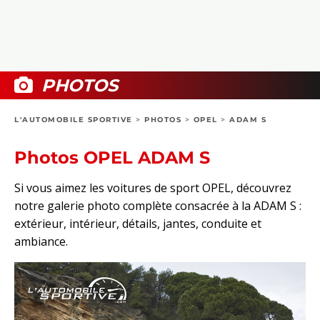
COLLECTORS
PHOTOS
COMPARATIFS
VIDÉOS
DOSSIERS PRATIQUES
BOUTIQUE
PHOTOS
24H DU MANS
L'AUTOMOBILE SPORTIVE
>
PHOTOS
>
OPEL
>
ADAM S
CIRCUIT
Photos OPEL ADAM S
Si vous aimez les voitures de sport OPEL, découvrez
notre galerie photo complète consacrée à la ADAM S :
extérieur, intérieur, détails, jantes, conduite et
ambiance.