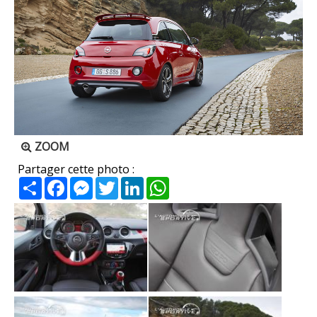
ZOOM
Partager cette photo :
Partager
Facebook
Messenger
Twitter
LinkedIn
WhatsApp