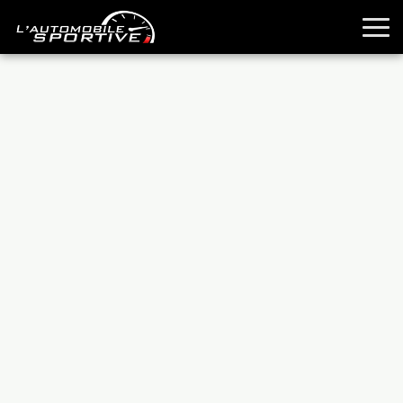
TOUTES LES SPORTIVES
ESSAIS
GUIDES OCCASION
PASSION AUTO
YOUNGTIMERS
REPORTAGES
ANCIENNES
TECHNIQUE