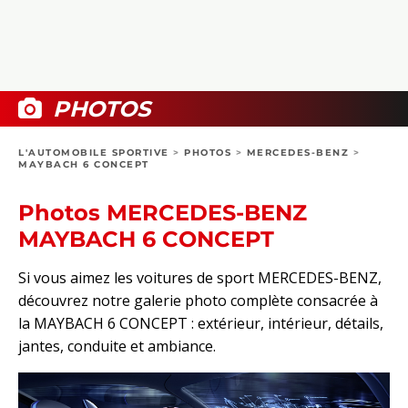
COLLECTORS
PHOTOS
COMPARATIFS
VIDÉOS
DOSSIERS PRATIQUES
BOUTIQUE
PHOTOS
24H DU MANS
L'AUTOMOBILE SPORTIVE
>
PHOTOS
>
MERCEDES-BENZ
>
MAYBACH 6 CONCEPT
CIRCUIT
Photos MERCEDES-BENZ
MAYBACH 6 CONCEPT
Si vous aimez les voitures de sport MERCEDES-BENZ,
découvrez notre galerie photo complète consacrée à
la MAYBACH 6 CONCEPT : extérieur, intérieur, détails,
jantes, conduite et ambiance.