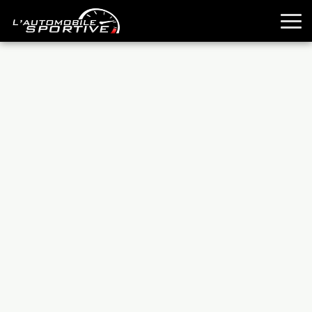
TOUTES LES SPORTIVES
ESSAIS
GUIDES OCCASION
PASSION AUTO
YOUNGTIMERS
REPORTAGES
ANCIENNES
TECHNIQUE