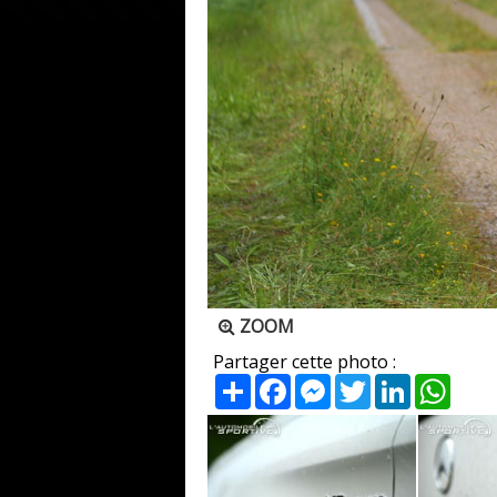
ZOOM
Partager cette photo :
Partager
Facebook
Messenger
Twitter
LinkedIn
What