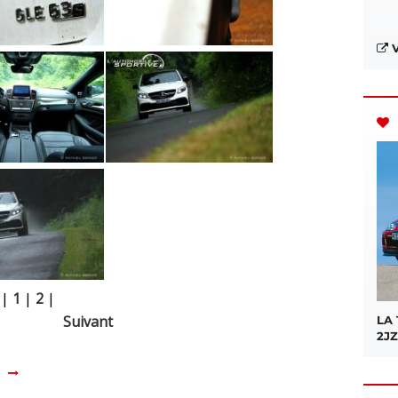
V
|
1
|
2
|
Suivant
LA
2JZ
Z