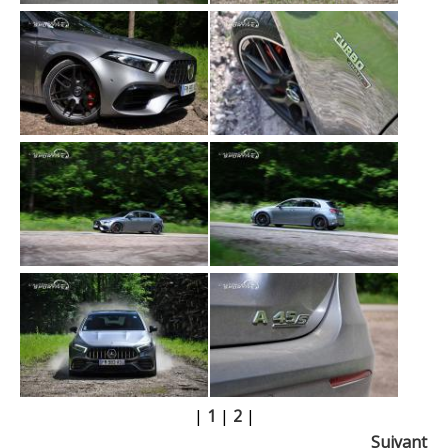
|
1
|
2
|
Suivant