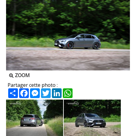
ZOOM
Partager cette photo :
Partager
Facebook
Messenger
Twitter
LinkedIn
WhatsApp