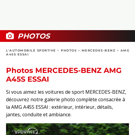
COLLECTORS
PHOTOS
COMPARATIFS
VIDÉOS
DOSSIERS PRATIQUES
BOUTIQUE
PHOTOS
24H DU MANS
L'AUTOMOBILE SPORTIVE
>
PHOTOS
>
MERCEDES-BENZ
>
AMG
A45S ESSAI
CIRCUIT
Photos MERCEDES-BENZ AMG
A45S ESSAI
Si vous aimez les voitures de sport MERCEDES-BENZ,
découvrez notre galerie photo complète consacrée à
la AMG A45S ESSAI : extérieur, intérieur, détails,
jantes, conduite et ambiance.