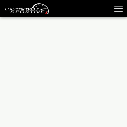
TOUTES LES SPORTIVES
ESSAIS
GUIDES OCCASION
PASSION AUTO
YOUNGTIMERS
REPORTAGES
ANCIENNES
TECHNIQUE