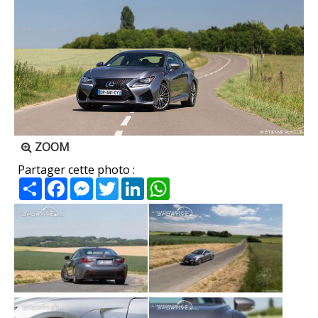
ZOOM
Partager cette photo :
Partager
Facebook
Messenger
Twitter
LinkedIn
WhatsApp