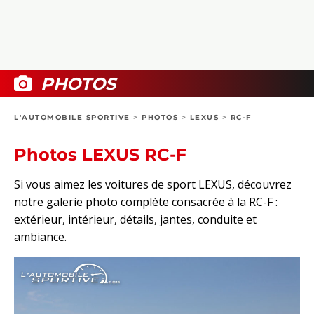
COLLECTORS
PHOTOS
COMPARATIFS
VIDÉOS
DOSSIERS PRATIQUES
BOUTIQUE
PHOTOS
24H DU MANS
L'AUTOMOBILE SPORTIVE
>
PHOTOS
>
LEXUS
>
RC-F
CIRCUIT
Photos LEXUS RC-F
Si vous aimez les voitures de sport LEXUS, découvrez
notre galerie photo complète consacrée à la RC-F :
extérieur, intérieur, détails, jantes, conduite et
ambiance.