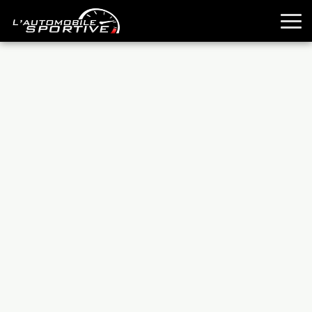
TOUTES LES SPORTIVES
ESSAIS
GUIDES OCCASION
PASSION AUTO
YOUNGTIMERS
REPORTAGES
ANCIENNES
TECHNIQUE