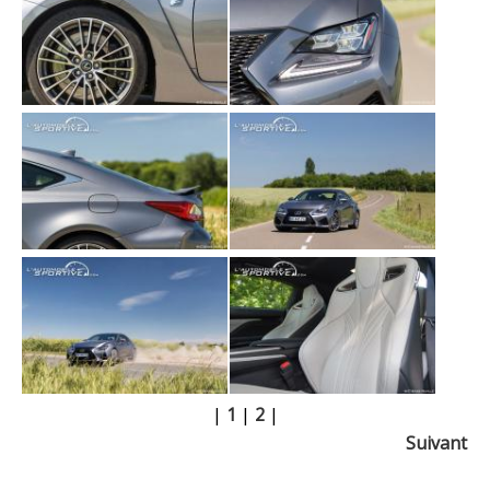
|
1
|
2
|
Suivant