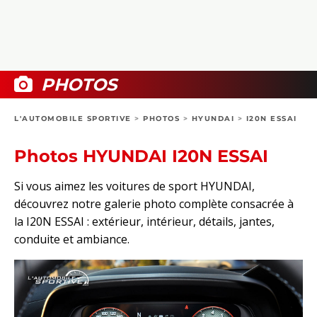
COLLECTORS
PHOTOS
COMPARATIFS
VIDÉOS
DOSSIERS PRATIQUES
BOUTIQUE
PHOTOS
24H DU MANS
L'AUTOMOBILE SPORTIVE
>
PHOTOS
>
HYUNDAI
>
I20N ESSAI
CIRCUIT
Photos HYUNDAI I20N ESSAI
Si vous aimez les voitures de sport HYUNDAI,
découvrez notre galerie photo complète consacrée à
la I20N ESSAI : extérieur, intérieur, détails, jantes,
conduite et ambiance.