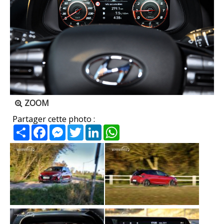
ZOOM
Partager cette photo :
Partager
Facebook
Messenger
Twitter
LinkedIn
WhatsApp