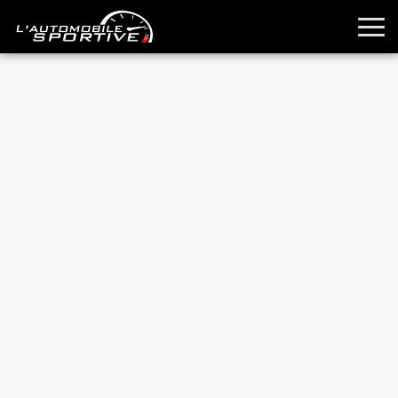
TOUTES LES SPORTIVES
ESSAIS
GUIDES OCCASION
PASSION AUTO
YOUNGTIMERS
REPORTAGES
ANCIENNES
TECHNIQUE