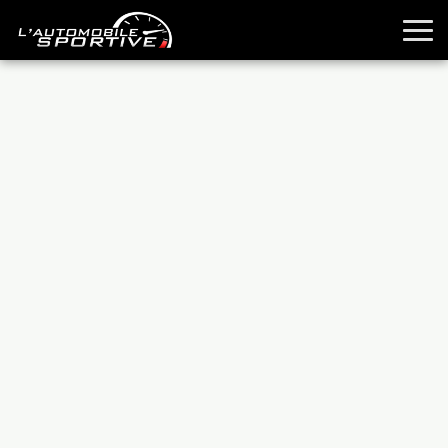
TOUTES LES SPORTIVES
ESSAIS
GUIDES OCCASION
PASSION AUTO
YOUNGTIMERS
REPORTAGES
ANCIENNES
TECHNIQUE