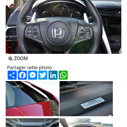
ZOOM
Partager cette photo :
Partager
Facebook
Messenger
Twitter
LinkedIn
WhatsApp