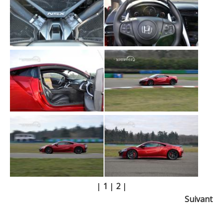
|
1
|
2
|
Suivant