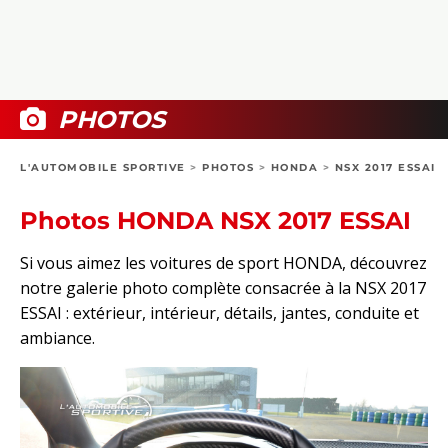
COLLECTORS
PHOTOS
COMPARATIFS
VIDÉOS
DOSSIERS PRATIQUES
BOUTIQUE
PHOTOS
24H DU MANS
L'AUTOMOBILE SPORTIVE
>
PHOTOS
>
HONDA
>
NSX 2017 ESSAI
CIRCUIT
Photos HONDA NSX 2017 ESSAI
Si vous aimez les voitures de sport HONDA, découvrez
notre galerie photo complète consacrée à la NSX 2017
ESSAI : extérieur, intérieur, détails, jantes, conduite et
ambiance.