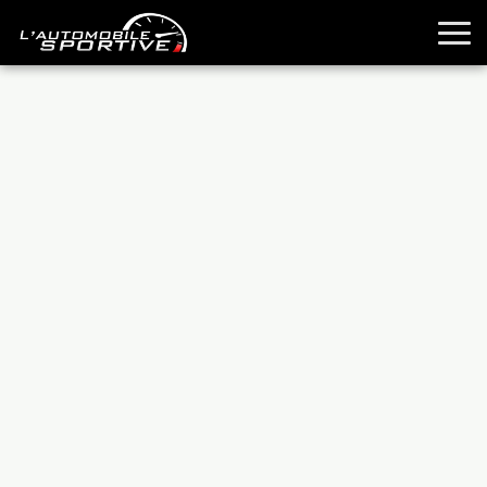
TOUTES LES SPORTIVES
ESSAIS
GUIDES OCCASION
PASSION AUTO
YOUNGTIMERS
REPORTAGES
ANCIENNES
TECHNIQUE