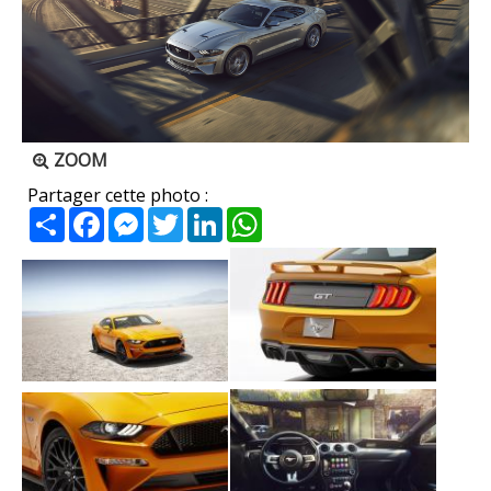
ZOOM
Partager cette photo :
Partager
Facebook
Messenger
Twitter
LinkedIn
WhatsApp