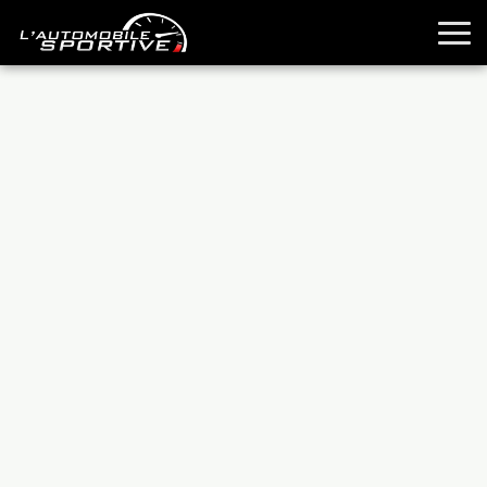
TOUTES LES SPORTIVES
ESSAIS
GUIDES OCCASION
PASSION AUTO
YOUNGTIMERS
REPORTAGES
ANCIENNES
TECHNIQUE