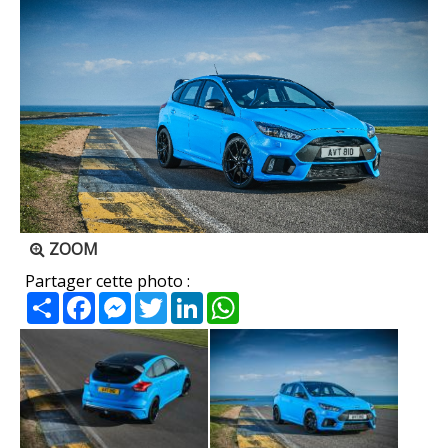
ZOOM
Partager cette photo :
Partager
Facebook
Messenger
Twitter
LinkedIn
WhatsApp