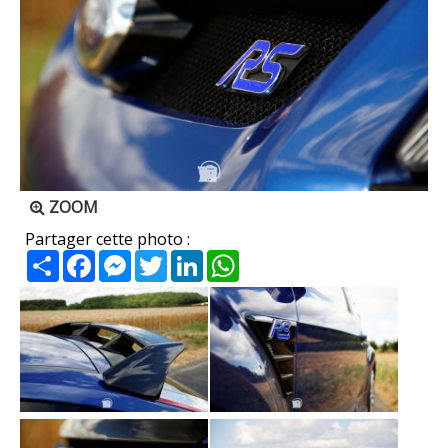
ZOOM
Partager cette photo :
Partager
Facebook
Messenger
Twitter
LinkedIn
WhatsApp