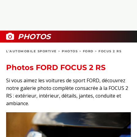
COLLECTORS
PHOTOS
COMPARATIFS
VIDÉOS
DOSSIERS PRATIQUES
BOUTIQUE
PHOTOS
24H DU MANS
L'AUTOMOBILE SPORTIVE
>
PHOTOS
>
FORD
>
FOCUS 2 RS
CIRCUIT
Photos FORD FOCUS 2 RS
Si vous aimez les voitures de sport FORD, découvrez
notre galerie photo complète consacrée à la FOCUS 2
RS : extérieur, intérieur, détails, jantes, conduite et
ambiance.