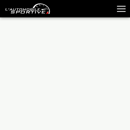
TOUTES LES SPORTIVES
ESSAIS
GUIDES OCCASION
PASSION AUTO
YOUNGTIMERS
REPORTAGES
ANCIENNES
TECHNIQUE