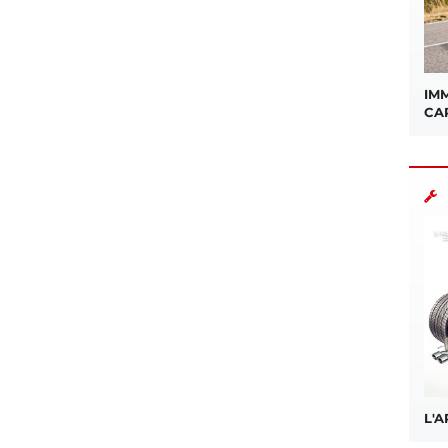
IMM
CA
L'