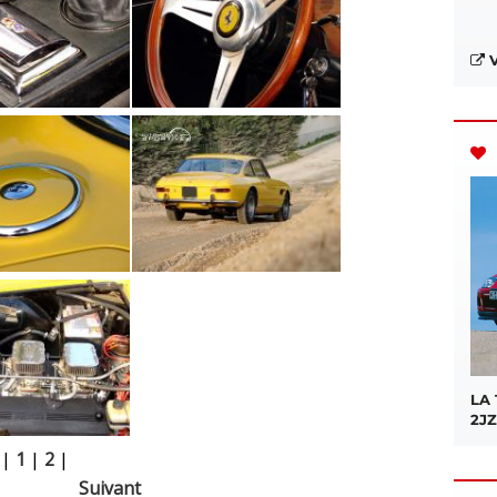
V
LA
2JZ
|
1
|
2
|
Suivant