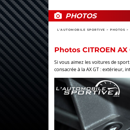
PHOTOS
L'AUTOMOBILE SPORTIVE
>
PHOTOS
>
Photos CITROEN AX
Si vous aimez les voitures de spo
consacrée à la AX GT : extérieur, in