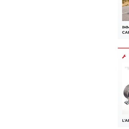
IMM
CA
L'