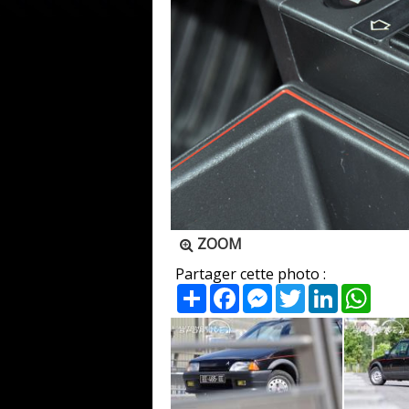
ZOOM
Partager cette photo :
Partager
Facebook
Messenger
Twitter
LinkedIn
What