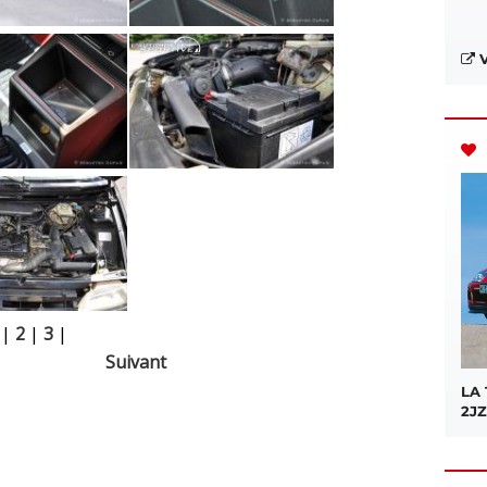
V
|
2
|
3
|
Suivant
LA
2JZ